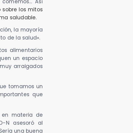
as comemos… Así
 sobre los mitos
rma saludable.
ción, la mayoría
to de la salud».
os alimentarios
iquen un espacio
s muy arraigados
a que tomamos un
importantes que
io en materia de
D-N asesoró al
¿Sería una buena