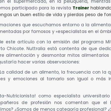
, en el supermercado, en la peluquería, mientr
emos participado para la revista
Trainer
hablando
ngas un buen estilo de vida y pierdas peso de fo
rmaciones que escuchamos entorno a la alimenta
omentadas por famosos y «especialistas en el ámbi
e este artículo con la emisión del programa Mit
rto Chicote. Nuttralia está contenta de que ded
obre alimentación y desmontar mitos alimentario
gustaría hacer varias observaciones:
! La calidad de un alimento, la frecuencia con l
nes y emociones al tomarlo son igual o más 
sta-Nutricionista! como especialista universitar
ompañeros de profesión nos comentan que el 
limos? ¿Somos de menos categoría profesional? 