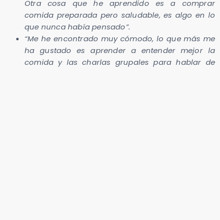
Otra cosa que he aprendido es a comprar
comida preparada pero saludable, es algo en lo
que nunca había pensado”.
“Me he encontrado muy cómodo, lo que más me
ha gustado es aprender a entender mejor la
comida y las charlas grupales para hablar de
nuestras sensaciones”.
Contacta con nosotras
si quieres que tu empresa sea
más saludable o crear un programa para tu equipo.
Programa empresas saludables
Categorías :
Varios Nutricionista Dietista
Escolares/Comunidad educativa