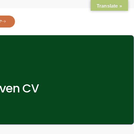
Translate »
?
Joven CV