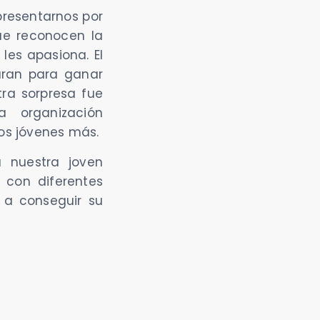
presentarnos por
ue reconocen la
les apasiona. El
aran para ganar
tra sorpresa fue
 organización
os jóvenes más.
a nuestra joven
te con
diferentes
 a conseguir su