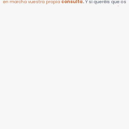
en marcha vuestra propia
consulta
.
Y si queréis que os
asesoremos en alguno de los puntos
escribirnos y/o
formaros con nosotras
con nuestra formación online
en emprendimiento
Categorías :
Varios Nutricionista Dietista
Escolares/Comunidad educativa
Emprendimiento en nutrición
Bienestar corporativo
Compartir :
LINKEDIN
TWITTER