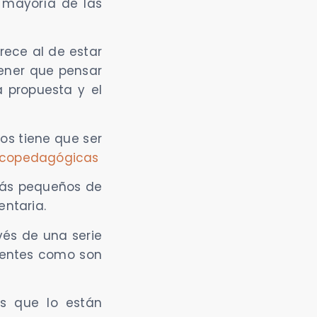
a mayoría de las
rece al de estar
tener que pensar
la propuesta y el
los tiene que ser
sicopedagógicas
 más pequeños de
ntaria.
vés de una serie
rientes como son
es que lo están